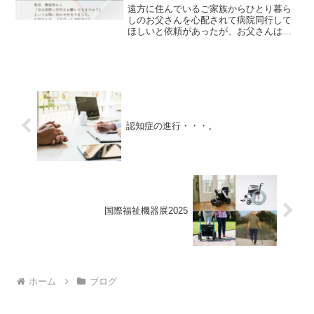
のそばで』
遠方に住んでいるご家族からひとり暮ら
しのお父さんを心配されて病院同行して
ほしいと依頼があったが、お父さんは
『まだ一人で行ける』両方の想いがある
けどそばにはkunziteがいるので安心して
ください。
認知症の進行・・・。
国際福祉機器展2025
ホーム
ブログ