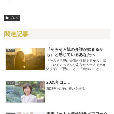
ブログ
関連記事
『そろそろ親の介護が始まるか
ブログ
も』と感じているあなたへ
『そろそろ親の介護が保持まるかも』感
じている方へそんなあなたへ一人で抱え
込まずに『親のこと』『自分のこと』を
整理していけるように介護の知恵や介護
保険制度などちょっとした気持ちの整え
方をお届けいたします。
2025年は….。
ブログ
2025年の1年の想いを綴る
未来ノートと年代別ライフワーク