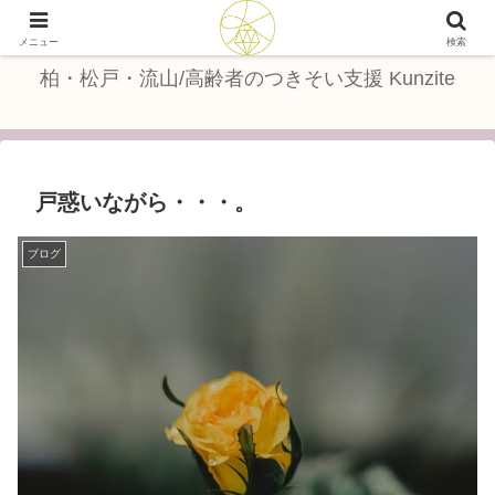
つきそい支援で、暮らしに笑顔を
メニュー
検索
柏・松戸・流山/高齢者のつきそい支援 Kunzite
戸惑いながら・・・。
ブログ