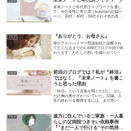
ブログ
未来ノートと年代別ライフワークを通し
て、今の女性に寄り添うkunziteの記録ペ
ージ。30代・40代・50代それぞれの生き
方や心の変化をやさしい言葉で綴りま
す。
『ありがとう、お母さん』
ブログ
母がアルツハイマー型認知症と診断され
て亡くなるまでの1,449日ブログ今回で終
わります。わたしの想いを綴らせていた
だきました！１１
前回のブログでは？私が『終活』
ブログ
ではなく、『未来ノート』を書こ
うと思った理由
『終活』という言葉を聞くたびに、少し
だけ胸の奥がざわついていた。53歳。人
生の終わりを整理するには、まだ早いき
がしている...。
遠方に住んでいるご家族：一人暮
ブログ
らしの父病院つきそい依頼事例
『”まだ一人で行ける”その気持ち