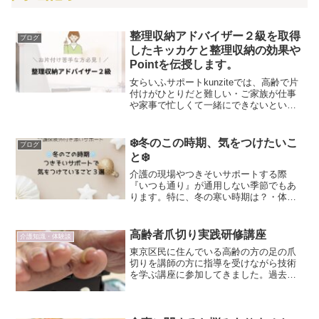
整理収納アドバイザー２級を取得
ブログ
したキッカケと整理収納の効果や
Pointを伝授します。
女らいふサポートkunziteでは、高齢で片
付けがひとりだと難しい・ご家族が仕事
や家事で忙しくて一緒にできないという
方に、お困りごと付き添いサービスがあ
ります。お気軽にご相談ください
❄️冬のこの時期、気をつけたいこ
ブログ
と❄️
介護の現場やつきそいサポートする際
『いつも通り』が通用しない季節でもあ
ります。特に、冬の寒い時期は？・体調
の変化・転倒のリスク・心の不安が、重
なりやすい時期です。そこで今回は、つ
きそい（同行）サポートで、わたしが気
高齢者爪切り実践研修講座
介護知識・体験談
をつけていること３選をお伝...
東京区民に住んでいる高齢の方の足の爪
切りを講師の方に指導を受けながら技術
を学ぶ講座に参加してきました。過去に
も数回講座に参加して爪切りの技術と経
験をさせていただいてました。去年2月に
フットケアのトラブル爪ケアに受講し