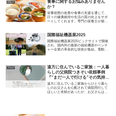
て、足の爪が厚い（肥厚爪...
食事に関するお悩みありません
ブログ
か？
栄養状態の改善や食事の支援を通じて、
日々の健康維持や生活の質の向上をサポ
ートしてくれます。専門の栄養士が個々
の状況に寄り添い、適切な食事のプラン
の提案と相談を受けられます。いつまで
も元気で自分らしい暮らしを続けたい方
国際福祉機器展2025
介護知識・体験談
に知ってほしいサービスです。
国際福祉機器展2025ビックサイトで開催
され、国内外の最新の福祉機器やベンチ
ャー企業の革命的な技術が集結。電動ベ
ットやセンサー見守り機器、スマホ連携
アプリ、ロボットなど多彩な製品を紹介
し、実際の体験や未来の福祉の展望をわ
かりやすく解説します。
遠方に住んでいるご家族：一人暮
ブログ
らしの父病院つきそい依頼事例
『”まだ一人で行ける”その気持ち
のそばで』
遠方に住んでいるご家族からひとり暮ら
しのお父さんを心配されて病院同行して
ほしいと依頼があったが、お父さんは
『まだ一人で行ける』両方の想いがある
けどそばにはkunziteがいるので安心して
ください。